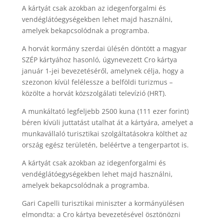
A kártyát csak azokban az idegenforgalmi és
vendéglátóegységekben lehet majd használni,
amelyek bekapcsolódnak a programba.
A horvát kormány szerdai ülésén döntött a magyar
SZÉP kártyához hasonló, úgynevezett Cro kártya
január 1-jei bevezetéséről, amelynek célja, hogy a
szezonon kívül felélessze a belföldi turizmus –
közölte a horvát közszolgálati televízió (HRT).
A munkáltató legfeljebb 2500 kuna (111 ezer forint)
béren kívüli juttatást utalhat át a kártyára, amelyet a
munkavállaló turisztikai szolgáltatásokra költhet az
ország egész területén, beléértve a tengerpartot is.
A kártyát csak azokban az idegenforgalmi és
vendéglátóegységekben lehet majd használni,
amelyek bekapcsolódnak a programba.
Gari Capelli turisztikai miniszter a kormányülésen
elmondta: a Cro kártya bevezetésével ösztönözni