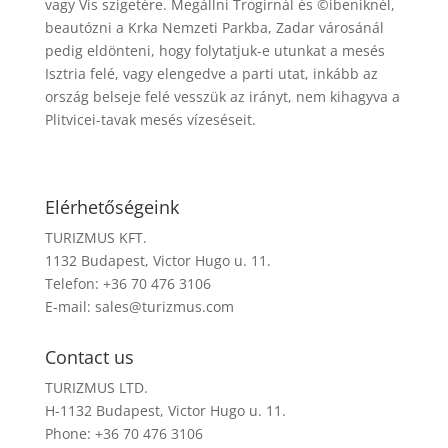
vagy Vis szigetére. Megállni Trogirnál és ©ibeniknél,
beautózni a Krka Nemzeti Parkba, Zadar városánál
pedig eldönteni, hogy folytatjuk-e utunkat a mesés
Isztria felé, vagy elengedve a parti utat, inkább az
ország belseje felé vesszük az irányt, nem kihagyva a
Plitvicei-tavak mesés vízeséseit.
Elérhetőségeink
TURIZMUS KFT.
1132 Budapest, Victor Hugo u. 11.
Telefon: +36 70 476 3106
E-mail:
sales@turizmus.com
Contact us
TURIZMUS LTD.
H-1132 Budapest, Victor Hugo u. 11.
Phone: +36 70 476 3106