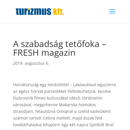
A szabadság tetőfoka –
FRESH magazin
2019. augusztus 6.
Horvátország egy lendülettel – Lakóautóval egyszerre
az egész horvát partvidéket felfedezhetjük, kezdve
Dubrovnik filmes kulisszákat idéző, történelmi
városával, megpihenve Makarska homokos
strandjain, felautózva Omiąnál a szelíd vadvízként
számon tartott Cetina mellett, majd észak felé
továbbhaladva kihajózni egy-két napra Splitből Brač