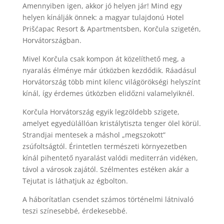
Amennyiben igen, akkor jó helyen jár! Mind egy
helyen kínálják önnek: a magyar tulajdonú Hotel
Prišćapac Resort & Apartmentsben, Korčula szigetén,
Horvátországban.
Mivel Korčula csak kompon át közelíthető meg, a
nyaralás élménye már útközben kezdődik. Ráadásul
Horvátország több mint kilenc világörökségi helyszínt
kínál, így érdemes útközben elidőzni valamelyiknél.
Korčula Horvátország egyik legzöldebb szigete,
amelyet egyedülállóan kristálytiszta tenger ölel körül.
Strandjai mentesek a máshol „megszokott”
zsúfoltságtól. Érintetlen természeti környezetben
kínál pihentető nyaralást valódi mediterrán vidéken,
távol a városok zajától. Szélmentes estéken akár a
Tejutat is láthatjuk az égbolton.
A háborítatlan csendet számos történelmi látnivaló
teszi színesebbé, érdekesebbé.