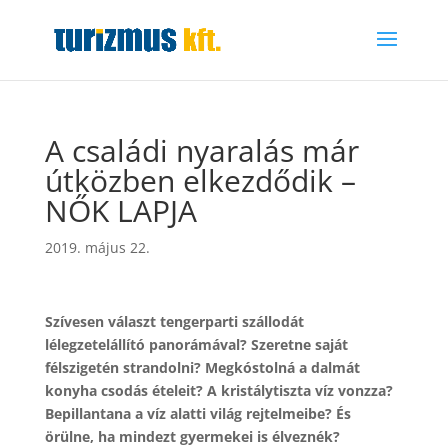
A családi nyaralás már
útközben elkezdődik –
NŐK LAPJA
2019. május 22.
Szívesen választ tengerparti szállodát
lélegzetelállító panorámával? Szeretne saját
félszigetén strandolni? Megkóstolná a dalmát
konyha csodás ételeit? A kristálytiszta víz vonzza?
Bepillantana a víz alatti világ rejtelmeibe? És
örülne, ha mindezt gyermekei is élveznék?