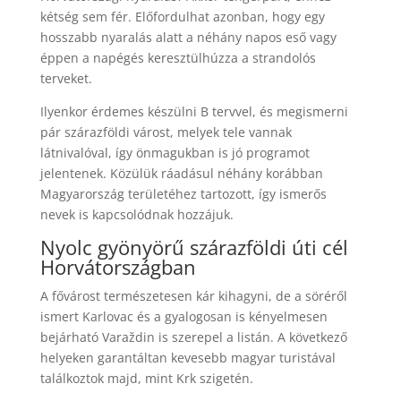
kétség sem fér. Előfordulhat azonban, hogy egy
hosszabb nyaralás alatt a néhány napos eső vagy
éppen a napégés keresztülhúzza a strandolós
terveket.
Ilyenkor érdemes készülni B tervvel, és megismerni
pár szárazföldi várost, melyek tele vannak
látnivalóval, így önmagukban is jó programot
jelentenek. Közülük ráadásul néhány korábban
Magyarország területéhez tartozott, így ismerős
nevek is kapcsolódnak hozzájuk.
Nyolc gyönyörű szárazföldi úti cél
Horvátországban
A fővárost természetesen kár kihagyni, de a söréről
ismert Karlovac és a gyalogosan is kényelmesen
bejárható Varaždin is szerepel a listán. A következő
helyeken garantáltan kevesebb magyar turistával
találkoztok majd, mint Krk szigetén.