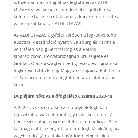
szlovéniai utakra foglalnak legtöbben az ALDI
UTAZÁS vevői közül, és ötödik helyre jöttek fel a
különféle hajós körutak, amelyekből szintén széles
választékot kínál az ALDI UTAZÁS.
Az ALDI UTAZÁS ügyfelei körében a legkedveltebb
ausztriai desztináció nyáron Salzburg és Karintia
volt, télen pedig Semmering és a Rauris
síparadicsom. Horvátországban Krk szigete és
Gradac, Olaszországban pedig Jesolo és Lignano a
legkeresettebbek, míg Magyarországon a Balatonra
és Sárvárra utaznak a legtöbben a vállalat utasai
közül.
Duplájára nőtt az előfoglalások száma 2020-ra
A 2020-as szezonra kétszer annyi előfoglalást
regisztrált a vállalat, mint egy évvel korábban. A
beérkező előfoglalások esetében immár közel 80%-
kal magasabb az egy utasra jutó foglalások átlagára –
vagyis a drágább utakat már idén lefoglalják a