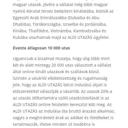
magyar utasok. Jövőre a vállalat még több magyar
nyelvű körutat tervez beépíteni kínálatába, köztük az
Egyesült Arab Emirátusokba (Dubaiba és Abu
Dhabiba), Törökországba, Izraelbe és Jordániába,
Kínába, Thaiföldre, Vietnámba, Kambodzsába és
Kubába utazhatnak majd az ALDI UTAZÁS ügyfelei.
Évente átlagosan 10 000 utas
Ugyancsak a bizalmat mutatja, hogy alig több mint
két év alatt mintegy 20 000 utas választott a vállalat
által online kínált utazások és szállások közül.
Szintén a vásárlói elkötelezettség és rugalmasság
jele, hogy az ALDI UTAZÁS bécsi indulású útjait is
előszeretettel választják a vásárlók. Az utasok 20%-a
az utazás időtartamára szóló utasbiztosítását is az
ALDI UTAZÁS online felületén keresztül köti meg. Az
ALDI UTAZÁS az indulása óta bruttó árazást alkalmaz,
vagyis a meghirdetett árak az adókat és illetékeket is
tartalmazzák, illetve minden út továbbra is