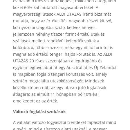
év hasonló időszakához képest, miközben a forgalom
közel 60%-kal mutatott magasabb értéket. A
magyarországi utasok ALDI UTAZÁS iránti bizalmát
mutatja, hogy az értékesítés nagyobb részét kitevő,
környező országokba szóló, kedvezményes,
jellemzően néhány tízezer forint értékű utak és
szállások mellett rendkívül kelendők voltak a
különböző, több százezer, néha egymillió forintot is
meghaladó értékű tengeri hajós körutak is. Az ALDI
UTAZÁS 2019-es szezonjában a legdrágább és
egyben legtávolabbi út egy Ausztráliát és Új-Zélandot
is magában foglaló tengeri körutazás volt, amely
szintén megtalálta utazóközönségét. Mindezek
következtében nőtt az egy utasra jutó foglalások
átlagára: az elmúlt 11 hónapban bő 10%-kal
emelkedett ez az érték.
Változó foglalási szokások
A vállalat változó fogyasztói trendeket tapasztal mind
a nyári, mind a síszezon alatti utaknál, a magyar