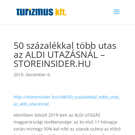
50 százalékkal több utas
az ALDI UTAZÁSNÁL –
STOREINSIDER.HU
2019. december 6.
http://storeinsider.hu/cikk/50_szazalekkal_tobb_utas_
az_aldi_utazasnal
elentősen bővült 2019-ben az ALDI UTAZÁS
magyarországi tevékenysége: az év első 11 hónapja
során mintegy 50%-kal nőtt az utasok száma az előző