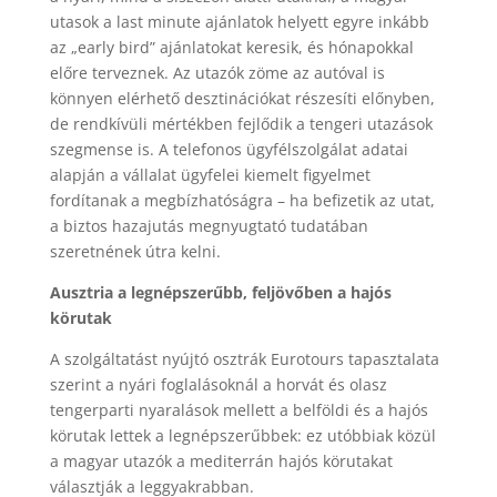
utasok a last minute ajánlatok helyett egyre inkább
az „early bird” ajánlatokat keresik, és hónapokkal
előre terveznek. Az utazók zöme az autóval is
könnyen elérhető desztinációkat részesíti előnyben,
de rendkívüli mértékben fejlődik a tengeri utazások
szegmense is. A telefonos ügyfélszolgálat adatai
alapján a vállalat ügyfelei kiemelt figyelmet
fordítanak a megbízhatóságra – ha befizetik az utat,
a biztos hazajutás megnyugtató tudatában
szeretnének útra kelni.
Ausztria a legnépszerűbb, feljövőben a hajós
körutak
A szolgáltatást nyújtó osztrák Eurotours tapasztalata
szerint a nyári foglalásoknál a horvát és olasz
tengerparti nyaralások mellett a belföldi és a hajós
körutak lettek a legnépszerűbbek: ez utóbbiak közül
a magyar utazók a mediterrán hajós körutakat
választják a leggyakrabban.