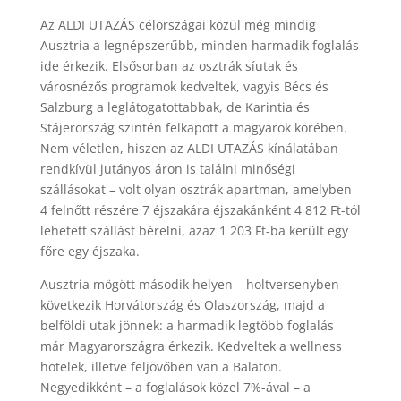
Az ALDI UTAZÁS célországai közül még mindig
Ausztria a legnépszerűbb, minden harmadik foglalás
ide érkezik. Elsősorban az osztrák síutak és
városnézős programok kedveltek, vagyis Bécs és
Salzburg a leglátogatottabbak, de Karintia és
Stájerország szintén felkapott a magyarok körében.
Nem véletlen, hiszen az ALDI UTAZÁS kínálatában
rendkívül jutányos áron is találni minőségi
szállásokat – volt olyan osztrák apartman, amelyben
4 felnőtt részére 7 éjszakára éjszakánként 4 812 Ft-tól
lehetett szállást bérelni, azaz 1 203 Ft-ba került egy
főre egy éjszaka.
Ausztria mögött második helyen – holtversenyben –
következik Horvátország és Olaszország, majd a
belföldi utak jönnek: a harmadik legtöbb foglalás
már Magyarországra érkezik. Kedveltek a wellness
hotelek, illetve feljövőben van a Balaton.
Negyedikként – a foglalások közel 7%-ával – a