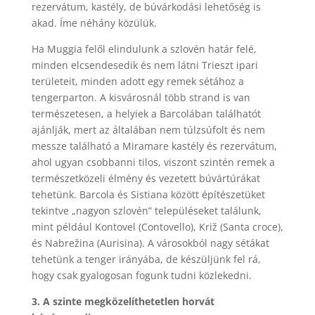
rezervátum, kastély, de búvárkodási lehetőség is
akad. Íme néhány közülük.
Ha Muggia felől elindulunk a szlovén határ felé,
minden elcsendesedik és nem látni Trieszt ipari
területeit, minden adott egy remek sétához a
tengerparton. A kisvárosnál több strand is van
természetesen, a helyiek a Barcolában találhatót
ajánlják, mert az általában nem túlzsúfolt és nem
messze található a Miramare kastély és rezervátum,
ahol ugyan csobbanni tilos, viszont szintén remek a
természetközeli élmény és vezetett búvártúrákat
tehetünk. Barcola és Sistiana között építészetüket
tekintve „nagyon szlovén” településeket találunk,
mint például Kontovel (Contovello), Križ (Santa croce),
és Nabrežina (Aurisina). A városokból nagy sétákat
tehetünk a tenger irányába, de készüljünk fel rá,
hogy csak gyalogosan fogunk tudni közlekedni.
3. A szinte megközelíthetetlen horvát