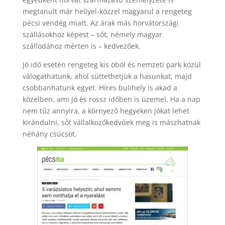
megtanult már hellyel-közzel magyarul a rengeteg
pécsi vendég miatt. Az árak más horvátországi
szállásokhoz képest – sőt, némely magyar
szállodához mérten is – kedvezőek.
Jó idő esetén rengeteg kis öböl és nemzeti park közül
válogathatunk, ahol süttethetjük a hasunkat, majd
csobbanhatunk egyet. Híres bulihely is akad a
közelben, ami jó és rossz időben is üzemel. Ha a nap
nem tűz annyira, a környező hegyeken jókat lehet
kirándulni, sőt vállalkozókedvűek meg is mászhatnak
néhány csúcsot.