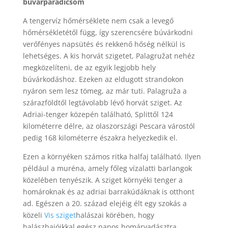
búvárparadicsom
A tengervíz hőmérséklete nem csak a levegő
hőmérsékletétől függ, így szerencsére búvárkodni
verőfényes napsütés és rekkenő hőség nélkül is
lehetséges. A kis horvát szigetet, Palagružat nehéz
megközelíteni, de az egyik legjobb hely
búvárkodáshoz. Ezeken az eldugott strandokon
nyáron sem lesz tömeg, az már tuti. Palagruža a
szárazföldtől legtávolabb lévő horvát sziget. Az
Adriai-tenger közepén található, Splittől 124
kilométerre délre, az olaszországi Pescara várostól
pedig 168 kilométerre északra helyezkedik el.
Ezen a környéken számos ritka halfaj található. Ilyen
például a muréna, amely főleg vízalatti barlangok
közelében tenyészik. A sziget környéki tenger a
homároknak és az adriai barrakúdáknak is otthont
ad. Egészen a 20. század elejéig élt egy szokás a
közeli
Vis sziget
halászai körében, hogy
halászhajóikkal egész napos homárvadásztra