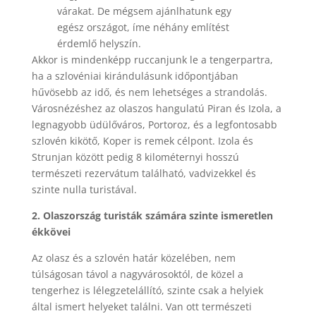
várakat. De mégsem ajánlhatunk egy
egész országot, íme néhány említést
érdemlő helyszín.
Akkor is mindenképp ruccanjunk le a tengerpartra,
ha a szlovéniai kirándulásunk időpontjában
hűvösebb az idő, és nem lehetséges a strandolás.
Városnézéshez az olaszos hangulatú Piran és Izola, a
legnagyobb üdülőváros, Portoroz, és a legfontosabb
szlovén kikötő, Koper is remek célpont. Izola és
Strunjan között pedig 8 kilométernyi hosszú
természeti rezervátum található, vadvizekkel és
szinte nulla turistával.
2. Olaszország turisták számára szinte ismeretlen
ékkövei
Az olasz és a szlovén határ közelében, nem
túlságosan távol a nagyvárosoktól, de közel a
tengerhez is lélegzetelállító, szinte csak a helyiek
által ismert helyeket találni. Van ott természeti