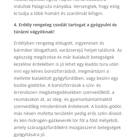
indultak Palagruža irányába. Versengtek, hogy estig
ki tudja a több homárt és szardíniát kifogni.
4. Erdély rengeteg csodát tartogat a gyógyulni és
túrázni vágyóknak!
Erdélyben rengeteg eldugott, ingyenesen és
bármikor látogatható, varázserejű helyet találunk. Az
egészség megőrzése és már kialakult betegségek
kezelése érdekében is jó lehet egy kiadós túra után
inni egy kénes borvízforrásból, megmártózni a
mellette kialakított gyógyfürdőben, vagy beülni egy
büdös-gödörbe. A borvízforrások a szív- és
érrendszeri megbetegedésekben szenvedőktől, a
reumásokon át, az ideg- és gyomorbántalmaktól
szenvedőkig mindenkinek érdekesek. A büdös-gödör,
más néven mofetta területén pedig erős szén-dioxid-
és kén-hidrogén-gázkeverék tör föl a föld mélyéből,
amely szárazgázfürdőként mozgásszervi betegségek
gyógyítására jó.