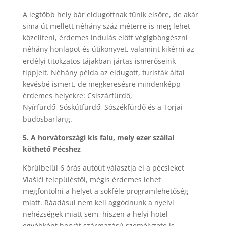
A legtöbb hely bár eldugottnak tűnik elsőre, de akár
sima út mellett néhány száz méterre is meg lehet
közelíteni, érdemes indulás előtt végigböngészni
néhány honlapot és útikönyvet, valamint kikérni az
erdélyi titokzatos tájakban jártas ismerőseink
tippjeit. Néhány példa az eldugott, turisták által
kevésbé ismert, de megkeresésre mindenképp
érdemes helyekre: Csiszárfürdő,
Nyírfürdő, Sóskútfürdő, Sószékfürdő és a Torjai-
büdösbarlang.
5. A horvátországi kis falu, mely ezer szállal
köthető Pécshez
Körülbelül 6 órás autóút választja el a pécsieket
Vlašići településtől, mégis érdemes lehet
megfontolni a helyet a sokféle programlehetőség
miatt. Ráadásul nem kell aggódnunk a nyelvi
nehézségek miatt sem, hiszen a helyi hotel
egyébként horvát származású személyzete is