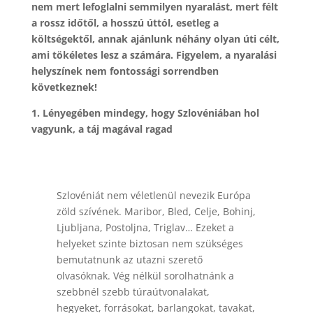
nem mert lefoglalni semmilyen nyaralást, mert félt
a rossz időtől, a hosszú úttól, esetleg a
költségektől, annak ajánlunk néhány olyan úti célt,
ami tökéletes lesz a számára. Figyelem, a nyaralási
helyszínek nem fontossági sorrendben
következnek!
1. Lényegében mindegy, hogy Szlovéniában hol
vagyunk, a táj magával ragad
Szlovéniát nem véletlenül nevezik Európa
zöld szívének. Maribor, Bled, Celje, Bohinj,
Ljubljana, Postoljna, Triglav… Ezeket a
helyeket szinte biztosan nem szükséges
bemutatnunk az utazni szerető
olvasóknak. Vég nélkül sorolhatnánk a
szebbnél szebb túraútvonalakat,
hegyeket, forrásokat, barlangokat, tavakat,