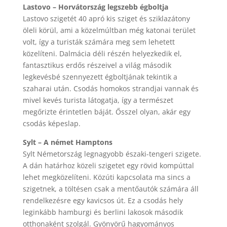
Lastovo – Horvátország legszebb égboltja
Lastovo szigetét 40 apró kis sziget és sziklazátony
öleli körül, ami a közelmúltban még katonai terület
volt, így a turisták számára meg sem lehetett
közelíteni. Dalmácia déli részén helyezkedik el,
fantasztikus erdős részeivel a világ második
legkevésbé szennyezett égboltjának tekintik a
szaharai után. Csodás homokos strandjai vannak és
mivel kevés turista látogatja, így a természet
megőrizte érintetlen báját. Ősszel olyan, akár egy
csodás képeslap.
Sylt – A német Hamptons
Sylt Németország legnagyobb északi-tengeri szigete.
A dán határhoz közeli szigetet egy rövid kompúttal
lehet megközelíteni. Közúti kapcsolata ma sincs a
szigetnek, a töltésen csak a mentőautók számára áll
rendelkezésre egy kavicsos út. Ez a csodás hely
leginkább hamburgi és berlini lakosok második
otthonaként szolgál. Gyönyörű hagyományos