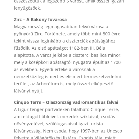
összeszedtük a legszebb 5 várost, amik ősszel igazán
lenyűgözőek.
Zirc – A Bakony fővárosa
Magyarország legmagasabban fekvő városa a
gyönyörű Zirc. Története, amely több mint 800 évre
tekint vissza leginkább a ciszterciék apátságához
fűződik. Az első apátságot 1182-ben III. Béla
alapította. A város jelképe a ciszterci basilica minor,
mely a középkori apátságtól nyugatra épült az 1700-
as években. Egyedi értéke a városnak a
nemzetközileg ismert és elismert természetvédelmi
terület, az Arborétum is, mely ősszel elképesztő
látványt nyújt.
Cinque Terre – Olaszország vadromantikus falvai
A Ligur-tenger partvidékén található Cinque Terre,
ami eldugott öbleivel, meredek szikláival, csodás
növényzetével, szőlőlugasaival igazi turista
látványosság. Nem csoda, hogy 1997-ben az Unesco
felvette a Világörökségi listára. Csodás tájai miatt