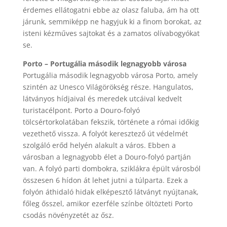
érdemes ellátogatni ebbe az olasz faluba, ám ha ott
járunk, semmiképp ne hagyjuk ki a finom borokat, az
isteni kézműves sajtokat és a zamatos olívabogyókat
se.
Porto – Portugália második legnagyobb városa
Portugália második legnagyobb városa Porto, amely
szintén az Unesco Világörökség része. Hangulatos,
látványos hídjaival és meredek utcáival kedvelt
turistacélpont. Porto a Douro-folyó
tölcsértorkolatában fekszik, története a római időkig
vezethető vissza. A folyót keresztező út védelmét
szolgáló erőd helyén alakult a város. Ebben a
városban a legnagyobb élet a Douro-folyó partján
van. A folyó parti dombokra, sziklákra épült városból
összesen 6 hídon át lehet jutni a túlparta. Ezek a
folyón áthidaló hidak elképesztő látványt nyújtanak,
főleg ősszel, amikor ezerféle színbe öltözteti Porto
csodás növényzetét az ősz.