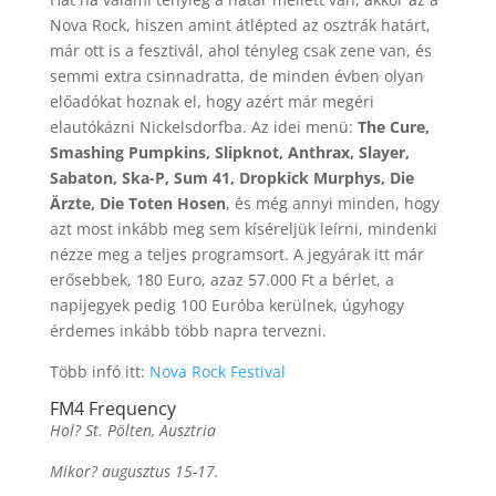
Nova Rock, hiszen amint átlépted az osztrák határt,
már ott is a fesztivál, ahol tényleg csak zene van, és
semmi extra csinnadratta, de minden évben olyan
előadókat hoznak el, hogy azért már megéri
elautókázni Nickelsdorfba. Az idei menü:
The Cure,
Smashing Pumpkins, Slipknot, Anthrax, Slayer,
Sabaton, Ska-P, Sum 41, Dropkick Murphys, Die
Ärzte, Die Toten Hosen
, és még annyi minden, hogy
azt most inkább meg sem kíséreljük leírni, mindenki
nézze meg a teljes programsort. A jegyárak itt már
erősebbek, 180 Euro, azaz 57.000 Ft a bérlet, a
napijegyek pedig 100 Euróba kerülnek, úgyhogy
érdemes inkább több napra tervezni.
Több infó itt:
Nova Rock Festival
FM4 Frequency
Hol? St. Pölten, Ausztria
Mikor? augusztus 15-17.