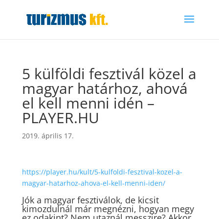
5 külföldi fesztivál közel a
magyar határhoz, ahová
el kell menni idén –
PLAYER.HU
2019. április 17.
https://player.hu/kult/5-kulfoldi-fesztival-kozel-a-
magyar-hatarhoz-ahova-el-kell-menni-iden/
Jók a magyar fesztiválok, de kicsit
kimozdulnál már megnézni, hogyan megy
ez odakint? Nem utaznál messzire? Akkor