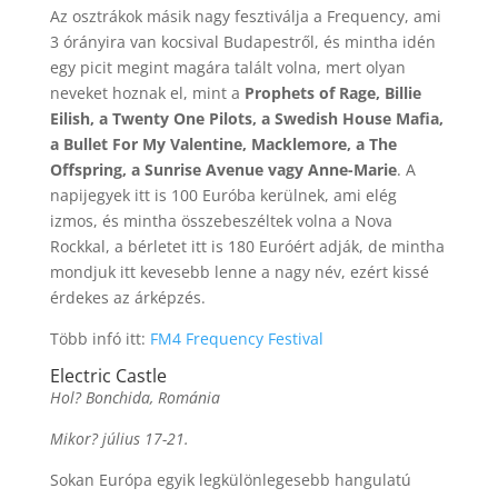
Az osztrákok másik nagy fesztiválja a Frequency, ami
3 órányira van kocsival Budapestről, és mintha idén
egy picit megint magára talált volna, mert olyan
neveket hoznak el, mint a
Prophets of Rage, Billie
Eilish, a Twenty One Pilots, a Swedish House Mafia,
a Bullet For My Valentine, Macklemore, a The
Offspring, a Sunrise Avenue vagy Anne-Marie
. A
napijegyek itt is 100 Euróba kerülnek, ami elég
izmos, és mintha összebeszéltek volna a Nova
Rockkal, a bérletet itt is 180 Euróért adják, de mintha
mondjuk itt kevesebb lenne a nagy név, ezért kissé
érdekes az árképzés.
Több infó itt:
FM4 Frequency Festival
Electric Castle
Hol? Bonchida, Románia
Mikor? július 17-21.
Sokan Európa egyik legkülönlegesebb hangulatú