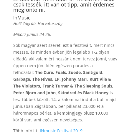
csak tessék, itt van öt tipp, amit érdemes
megfontolni.
InMusic
Hol? Zágráb, Horvátország
Mikor? június 24-26.
Sok magyar azért szereti ezt a fesztivált, mert nincs
messze, és minden évben jön legalább 1-2 olyan
előadó, aki valamiért hozzánk nem tervez jönni, vagy
éppen nem jön. Idén egészen parádés a
felhozatal:
The Cure, Foals, Suede, Santigold,
Garbage, The Hives, LP, Johnny Marr, Kurt Vile &
The Violators, Frank Turner & The Sleeping Souls,
Peter Bjorn and John, Skindred és Black Honey
is
lesz többek között. 14. alkalommal indul a buli majd
júniusban Zágrábban, per pillanat 23.000 Ft a
háromnapos bérlet, a kempingjegy plusz 10.000
körül van, ami egészen nevetséges.
Több infó itt:
INmusic Festival 2019