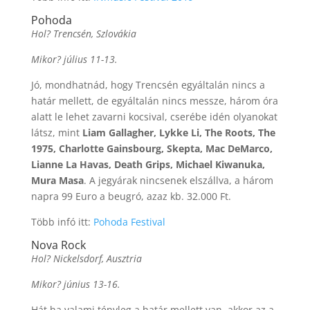
Pohoda
Hol? Trencsén, Szlovákia
Mikor? július 11-13.
Jó, mondhatnád, hogy Trencsén egyáltalán nincs a
határ mellett, de egyáltalán nincs messze, három óra
alatt le lehet zavarni kocsival, cserébe idén olyanokat
látsz, mint
Liam Gallagher, Lykke Li, The Roots, The
1975, Charlotte Gainsbourg, Skepta, Mac DeMarco,
Lianne La Havas, Death Grips, Michael Kiwanuka,
Mura Masa
. A jegyárak nincsenek elszállva, a három
napra 99 Euro a beugró, azaz kb. 32.000 Ft.
Több infó itt:
Pohoda Festival
Nova Rock
Hol? Nickelsdorf, Ausztria
Mikor? június 13-16.
Hát ha valami tényleg a határ mellett van, akkor az a