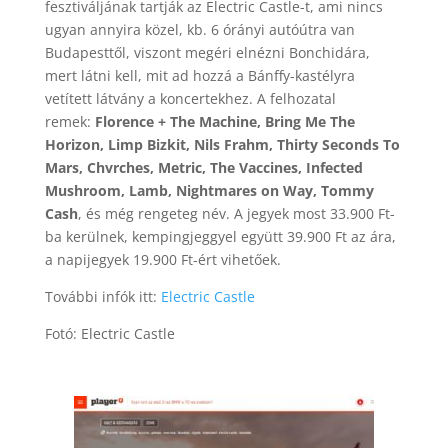
fesztiváljának tartják az Electric Castle-t, ami nincs
ugyan annyira közel, kb. 6 órányi autóútra van
Budapesttől, viszont megéri elnézni Bonchidára,
mert látni kell, mit ad hozzá a Bánffy-kastélyra
vetített látvány a koncertekhez. A felhozatal
remek:
Florence + The Machine, Bring Me The
Horizon, Limp Bizkit, Nils Frahm, Thirty Seconds To
Mars, Chvrches, Metric, The Vaccines, Infected
Mushroom, Lamb, Nightmares on Way, Tommy
Cash
, és még rengeteg név. A jegyek most 33.900 Ft-
ba kerülnek, kempingjeggyel együtt 39.900 Ft az ára,
a napijegyek 19.900 Ft-ért vihetőek.
További infók itt:
Electric Castle
Fotó: Electric Castle