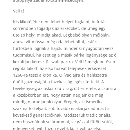
autópálya Zadar fölötti emelkedőjén.
Veli Iž
Kis kikötőjébe nem lehet helyet foglalni, befutási
sorrendben fogadják az érkezőket, de „még egy
utolsó hely” mindig akad. Legbelső olyan mólóján,
ahova vitorlással még oda lehet állni, estére
fürtökben lógnak a hajók, mindenki nyugodtan veszi
tudomásul, ha esetleg a másik bárka legénysége az ő
kokpitján keresztül száll partra. Veli Iž meglehetősen
régóta lakott, az első horvát telepesek érkezését
1266-ra teszi a krónika. Olívaolajra és halászatra
épült gazdaságát a fazekasság egészítette ki. A
tevékenység az őskor óta virágzott errefelé, a csúcsra
a középkorban ért, hogy aztán napjainkra még
mindig maradjanak olyan öregek, aki ismerik a
szakma fortélyait, sőt, tovább is akarják adni azt a
következő generációknak. Módszerük tradicionális,
nem használnak se árammal, se gázzal fűtött sütőt,
edényeiket nyílt tűzön égetik ki. Iž volt az első