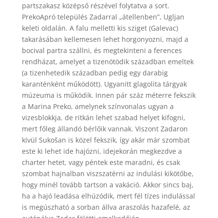
partszakasz középső részével folytatva a sort.
PrekoApró település Zadarral „átellenben”, Ugljan
keleti oldalán. A falu melletti kis sziget (Galevac)
takarásában kellemesen lehet horgonyozni, majd a
bocival partra szállni, és megtekinteni a ferences
rendházat, amelyet a tizenötödik században emeltek
(a tizenhetedik században pedig egy darabig
karanténként működött). Ugyanitt glagolita tárgyak
múzeuma is működik. Innen pár száz méterre fekszik
a Marina Preko, amelynek színvonalas ugyan a
vizesblokkja, de ritkán lehet szabad helyet kifogni,
mert főleg állandó bérlőik vannak. Viszont Zadaron
kívül Sukošan is közel fekszik, így akár már szombat
este ki lehet ide hajózni, idejekorán megkezdve a
charter hetet, vagy péntek este maradni, és csak
szombat hajnalban viszszatérni az indulási kikötőbe,
hogy minél tovább tartson a vakáció. Akkor sincs baj,
ha a hajó leadása elhúzódik, mert fél tízes indulással
is megúszható a sorban állva araszolás hazafelé, az