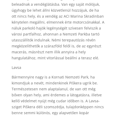
beleadnak a vendéglátásba. Van egy saját mólójuk,
úgyhogy be lehet állni közvetlenül hozzájuk, de ha
ott nincs hely, és a vendég az ACI Marina Skradinban
kénytelen megállni, elmennek érte motorcsónakkal. A
náluk parkoló hajók legénységét szívesen felviszik a
városi partfalhoz, ahonnan a Nemzeti Parkba tartó
utasszállítók indulnak. Némi terepautózás révén
megközelíthetők a szárazföld felől is, de az egyrészt
macerás, másrészt nem illik annyira a hely
hangulatához, mint vitorlással beállni a terasz elé.
Lavsa
Bármennyire nagy is a Kornati Nemzeti Park, ha
kimondjuk a nevét, mindenkinek Piškera ugrik be.
Természetesen nem alaptalanul, de van ott még
bőven olyan hely, ami érdemes a látogatásra, illetve
kellő védelmet nyújt még cudar időben is. A Lavsa-
sziget Piškera déli szomszédja, tulajdonképpen nincs
benne semmi különös, egy alapvetően kopár