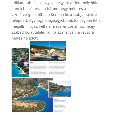
szikladarab. Csakhogy van egy jól védett mély öble,
ennek belső részein három-négy méteres a
vízmélység, mi több, a Konoba Idro stábja bójákat
telepített, úgyhogy a legnagyobb biztonságban lehet
megállni – igaz, kell némi szerencse ahhoz, hogy
szabad bóját találjunk. Ha az megvan, a vacsora
helyszíne adott.