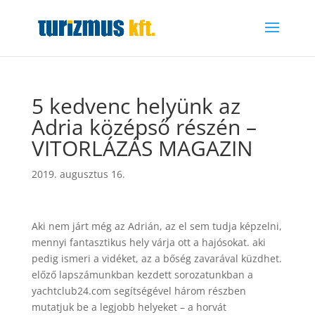
5 kedvenc helyünk az
Adria középső részén –
VITORLÁZÁS MAGAZIN
2019. augusztus 16.
Aki nem járt még az
Adrián
, az el sem tudja képzelni,
mennyi fantasztikus hely várja ott a hajósokat. aki
pedig ismeri a vidéket, az a bőség zavarával küzdhet.
előző lapszámunkban kezdett sorozatunkban a
yachtclub24.com segítségével három részben
mutatjuk be a legjobb helyeket – a horvát