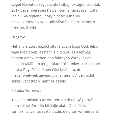
sziget
Horvátországban
, ahol síbajnokságot tartottak.
2017 decemberében hatvan tonna havat szállítottak
ide a Lika-régióból, hogy a hetven induló
megküzdhessen az Iž Hókirálynője díjért. Mindezt
ezer néző előtt.
Dragove
Néhány elszórt házból álló falucska Dugi Otok felső
vége közelében, és nem is a település a lényeg,
hanem a neki otthon adó földnyelv északi és déli
oldalán található tengeralattjáró-bunkerek. Kisebbek,
mint a Rogačić-öbölben (Vis) található, de
megállóhelynek ugyanúgy megteszik. A déli oldal
sokkal védettebb, mint az északi.
Konoba Vidrovača
1998 óta működik az étterem a Krka-folyó partján,
nem sokkal Skradin kikötője alatt. Csak fél évet
vannak nyitva, tavasztól őszig, de olyankor mindent