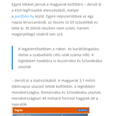
Egyre többet járnak a magyarok külföldre – derült ki
a KSH legfrissebb elemzéséből, melyet
a
portfolio.hu
közöl. Egyre népszerűbbek az egy
napos kiruccanások, az összes út 59 százalékát ez
tette ki. Itt döntő részben nem üzleti, hanem
magánjellegű utakról van szó.
A legjelentősebben a rokon- és barátlátogatási,
illetve a szabadidős célú utak száma nőtt. A
legtöbben továbbra is Ausztriába és Szlovákiába
utaztak
– derült ki a statisztikából. A magyarok 3,1 millió
többnapos utazást tettek külföldön, a legtöbben
Horvátországba, Romániába és Szlovákiába utaztak.
Horvátországban 49 milliárd forintot hagytak ott a
nyaralók.