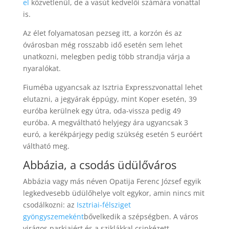
el
közvetlenül, de a vasút kedvelői számára vonattal
is.
Az élet folyamatosan pezseg itt, a korzón és az
óvárosban még rosszabb idő esetén sem lehet
unatkozni, melegben pedig több strandja várja a
nyaralókat.
Fiuméba ugyancsak az Isztria Expresszvonattal lehet
elutazni, a jegyárak éppúgy, mint Koper esetén, 39
euróba kerülnek egy útra, oda-vissza pedig 49
euróba. A megváltható helyjegy ára ugyancsak 3
euró, a kerékpárjegy pedig szükség esetén 5 euróért
váltható meg.
Abbázia, a csodás üdülőváros
Abbázia vagy más néven Opatija Ferenc József egyik
legkedvesebb üdülőhelye volt egykor, amin nincs mit
csodálkozni: az
Isztriai-félsziget
gyöngyszemeként
bővelkedik a szépségben. A város
virágos parkjaiért és a sziklákkal csipkézett