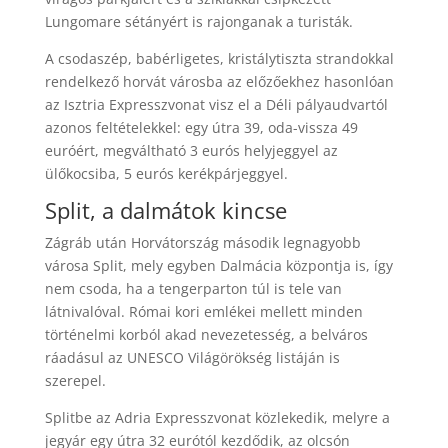
Lungomare sétányért is rajonganak a turisták.
A csodaszép, babérligetes, kristálytiszta strandokkal
rendelkező horvát városba az előzőekhez hasonlóan
az Isztria Expresszvonat visz el a Déli pályaudvartól
azonos feltételekkel: egy útra 39, oda-vissza 49
euróért, megváltható 3 eurós helyjeggyel az
ülőkocsiba, 5 eurós kerékpárjeggyel.
Split, a dalmátok kincse
Zágráb után Horvátország második legnagyobb
városa Split, mely egyben Dalmácia központja is, így
nem csoda, ha a tengerparton túl is tele van
látnivalóval. Római kori emlékei mellett minden
történelmi korból akad nevezetesség, a belváros
ráadásul az UNESCO Világörökség listáján is
szerepel.
Splitbe az Adria Expresszvonat közlekedik, melyre a
jegyár egy útra 32 eurótól kezdődik, az olcsón