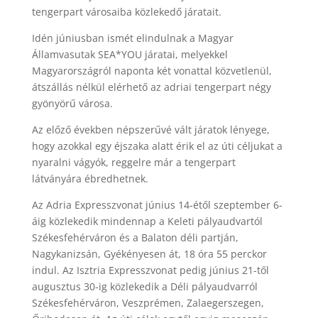
tengerpart városaiba közlekedő járatait.
Idén júniusban ismét elindulnak a Magyar
Államvasutak SEA*YOU járatai, melyekkel
Magyarországról naponta két vonattal közvetlenül,
átszállás nélkül elérhető az adriai tengerpart négy
gyönyörű városa.
Az előző években népszerűvé vált járatok lényege,
hogy azokkal egy éjszaka alatt érik el az úti céljukat a
nyaralni vágyók, reggelre már a tengerpart
látványára ébredhetnek.
Az Adria Expresszvonat június 14-étől szeptember 6-
áig közlekedik mindennap a Keleti pályaudvartól
Székesfehérváron és a Balaton déli partján,
Nagykanizsán, Gyékényesen át, 18 óra 55 perckor
indul. Az Isztria Expresszvonat pedig június 21-től
augusztus 30-ig közlekedik a Déli pályaudvarról
Székesfehérváron, Veszprémen, Zalaegerszegen,