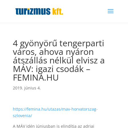
4 gyönyörű tengerparti
város, ahova nyáron
átszállás nélkül elvisz a
MÁV: igazi csodák –
FEMINA.HU
2019. június 4.
https://femina.hu/utazas/mav-horvatorszag-
szlovenia/
A MÁV idén júniusban is elindítja az adriai