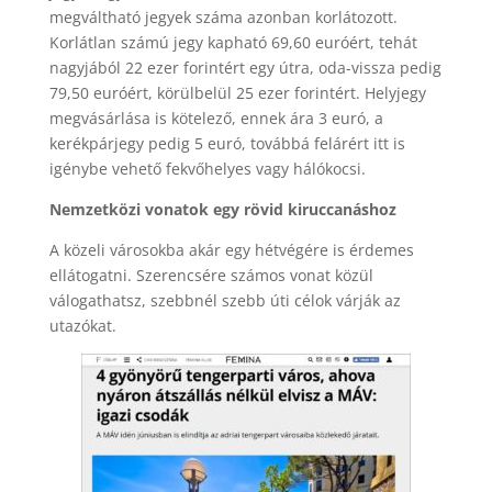
megváltható jegyek száma azonban korlátozott.
Korlátlan számú jegy kapható 69,60 euróért, tehát
nagyjából 22 ezer forintért egy útra, oda-vissza pedig
79,50 euróért, körülbelül 25 ezer forintért. Helyjegy
megvásárlása is kötelező, ennek ára 3 euró, a
kerékpárjegy pedig 5 euró, továbbá felárért itt is
igénybe vehető fekvőhelyes vagy hálókocsi.
Nemzetközi vonatok egy rövid kiruccanáshoz
A közeli városokba akár egy hétvégére is érdemes
ellátogatni. Szerencsére számos vonat közül
válogathatsz, szebbnél szebb úti célok várják az
utazókat.