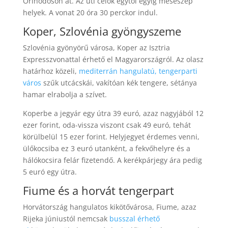
Őrihodoson át. Az úti célok egytől egyig meseszép
helyek. A vonat 20 óra 30 perckor indul.
Koper, Szlovénia gyöngyszeme
Szlovénia gyönyörű városa, Koper az Isztria
Expresszvonattal érhető el Magyarországról. Az olasz
határhoz közeli,
mediterrán hangulatú, tengerparti
város
szűk utcácskái, vakítóan kék tengere, sétánya
hamar elrabolja a szívet.
Koperbe a jegyár egy útra 39 euró, azaz nagyjából 12
ezer forint, oda-vissza viszont csak 49 euró, tehát
körülbelül 15 ezer forint. Helyjegyet érdemes venni,
ülőkocsiba ez 3 euró utanként, a fekvőhelyre és a
hálókocsira felár fizetendő. A kerékpárjegy ára pedig
5 euró egy útra.
Fiume és a horvát tengerpart
Horvátország hangulatos kikötővárosa, Fiume, azaz
Rijeka júniustól nemcsak
busszal érhető