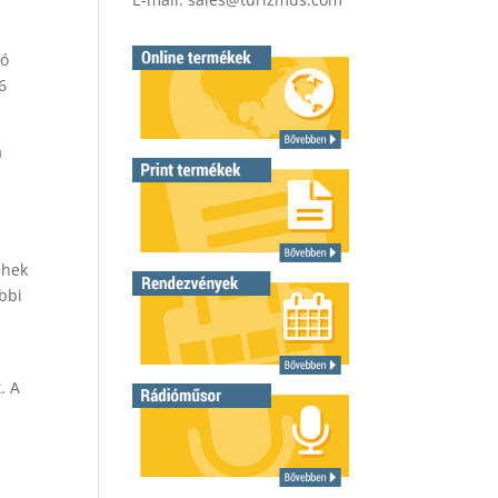
jó
6
a
ehek
öbbi
. A