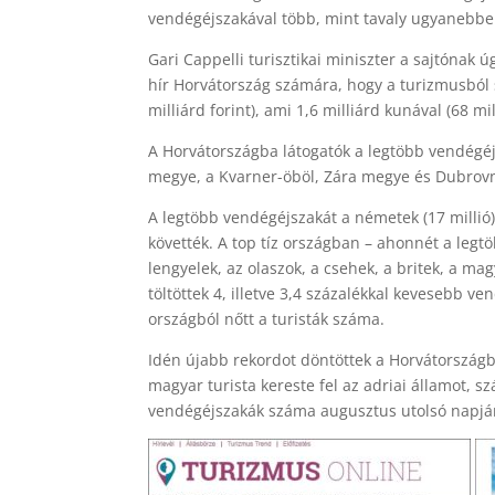
vendégéjszakával több, mint tavaly ugyanebbe
Gari Cappelli turisztikai miniszter a sajtónak 
hír Horvátország számára, hogy a turizmusból s
milliárd forint), ami 1,6 milliárd kunával (68 m
A Horvátországba látogatók a legtöbb vendégéj
megye, a Kvarner-öböl, Zára megye és Dubrovni
A legtöbb vendégéjszakát a németek (17 millió) tö
követték. A top tíz országban – ahonnét a leg
lengyelek, az olaszok, a csehek, a britek, a ma
töltöttek 4, illetve 3,4 százalékkal kevesebb 
országból nőtt a turisták száma.
Idén újabb rekordot döntöttek a Horvátországb
magyar turista kereste fel az adriai államot, 
vendégéjszakák száma augusztus utolsó napján