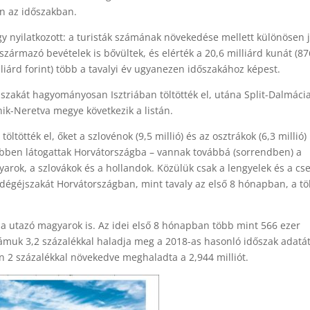
n az időszakban.
úgy nyilatkozott: a turisták számának növekedése mellett különösen 
zármazó bevételek is bővültek, és elérték a 20,6 milliárd kunát (87
illiárd forint) több a tavalyi év ugyanezen időszakához képest.
szakát hagyományosan Isztriában töltötték el, utána Split-Dalmáci
k-Neretva megye következik a listán.
ltötték el, őket a szlovénok (9,5 millió) és az osztrákok (6,3 millió)
többen látogattak Horvátországba – vannak továbbá (sorrendben) a
gyarok, a szlovákok és a hollandok. Közülük csak a lengyelek és a cs
vendégéjszakát Horvátországban, mint tavaly az első 8 hónapban, a t
a utazó magyarok is. Az idei első 8 hónapban több mint 566 ezer
számuk 3,2 százalékkal haladja meg a 2018-as hasonló időszak adatát
 2 százalékkal növekedve meghaladta a 2,944 milliót.