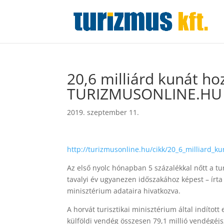
20,6 milliárd kunát h
TURIZMUSONLINE.HU
2019. szeptember 11.
http://turizmusonline.hu/cikk/20_6_milliard_k
Az első nyolc hónapban 5 százalékkal nőtt a t
tavalyi év ugyanezen időszakához képest – írta
minisztérium adataira hivatkozva.
A horvát turisztikai minisztérium által indított
külföldi vendég összesen 79,1 millió vendégéjsz