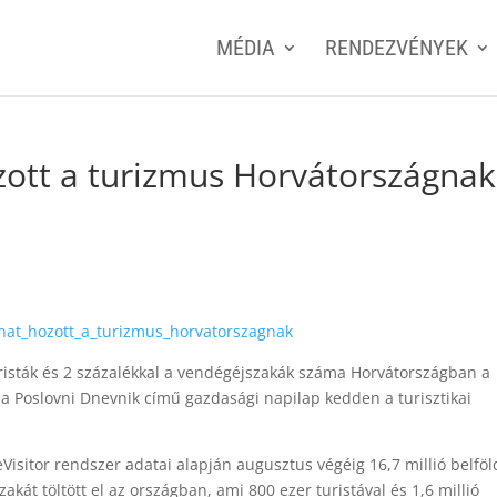
MÉDIA
RENDEZVÉNYEK
ozott a turizmus Horvátországnak
unat_hozott_a_turizmus_horvatorszagnak
uristák és 2 százalékkal a vendégéjszakák száma Horvátországban a
 a Poslovni Dnevnik című gazdasági napilap kedden a turisztikai
 eVisitor rendszer adatai alapján augusztus végéig 16,7 millió belföl
akát töltött el az országban, ami 800 ezer turistával és 1,6 millió