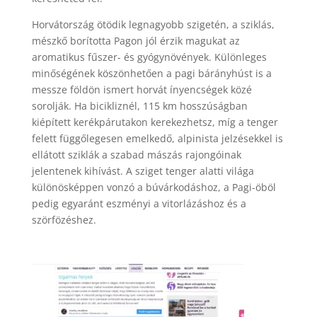
Horvátország ötödik legnagyobb szigetén, a sziklás,
mészkő borította Pagon jól érzik magukat az
aromatikus fűszer- és gyógynövények. Különleges
minőségének köszönhetően a pagi bárányhúst is a
messze földön ismert horvát ínyencségek közé
sorolják. Ha bicikliznél, 115 km hosszúságban
kiépített kerékpárutakon kerekezhetsz, míg a tenger
felett függőlegesen emelkedő, alpinista jelzésekkel is
ellátott sziklák a szabad mászás rajongóinak
jelentenek kihívást. A sziget tenger alatti világa
különösképpen vonzó a búvárkodáshoz, a Pagi-öböl
pedig egyaránt eszményi a vitorlázáshoz és a
szörfözéshez.