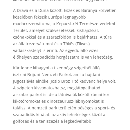
A Dráva és a Duna között, Eszék és Baranya közvetlen
közelében fekszik Európa legnagyobb
madárrezervátuma, a Kopácsi-rét Természetvédelmi
Terület, amelyet szakvezetéssel, kishajókkal,
csónakokkal és a szárazföldön is bejárhatsz. A túra
az állatrezervátumot és a Tökös (Tikves)
vadászkastélyt is érinti. Az egyedülálló vizes
élőhelyen szabadidős horgászatra is van lehetőség.
Kár lenne kihagyni a tizennégy szigetből álló,
isztriai Brijuni Nemzeti Parkot, ami a hajdani
Jugoszlávia elnöke, Josip Broz Titó kedvenc helye volt.
A szigeten kisvonatozhatsz, meglátogathatod
a szafariparkot is, de a látnivalók között római kori
kikötőromokat és dinoszaurusz-lábnyomokat is
találsz. A nemzeti park területén bőséges a sport- és
szabadidős kínálat, az aktív lehetőségek közül a
golfozás és a teniszezés a legkedveltebb.