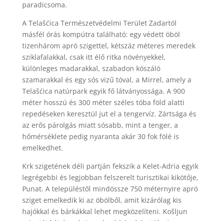
paradicsoma.
A Telašćica Természetvédelmi Terület Zadartól
másfél órás kompútra található: egy védett öböl
tizenhárom apró szigettel, kétszáz méteres meredek
sziklafalakkal, csak itt élő ritka növényekkel,
különleges madarakkal, szabadon kószáló
szamarakkal és egy sós vizű tóval, a Mirrel, amely a
Telašćica natúrpark egyik fő látványossága. A 900
méter hosszú és 300 méter széles tóba föld alatti
repedéseken keresztül jut el a tengervíz. Zártsága és
az erős párolgás miatt sósabb, mint a tenger, a
hőmérséklete pedig nyaranta akár 30 fok fölé is
emelkedhet.
Krk szigetének déli partján fekszik a Kelet-Adria egyik
legrégebbi és legjobban felszerelt turisztikai kikötője,
Punat. A településtől mindössze 750 méternyire apró
sziget emelkedik ki az öbölből, amit kizárólag kis
hajókkal és bárkákkal lehet megközelíteni. Košljun