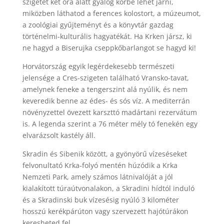
szigetét két óra alatt gyalog körbe lehet járni,
miközben láthatod a ferences kolostort, a múzeumot,
a zoológiai gyűjteményt és a könyvtár gazdag
történelmi-kulturális hagyatékát. Ha Krken jársz, ki
ne hagyd a Biserujka cseppkőbarlangot se hagyd ki!
Horvátország egyik legérdekesebb természeti
jelensége a Cres-szigeten található Vransko-tavat,
amelynek feneke a tengerszint alá nyúlik, és nem
keveredik benne az édes- és sós víz. A mediterrán
növényzettel övezett karszttó madártani rezervátum
is. A legenda szerint a 76 méter mély tó fenekén egy
elvarázsolt kastély áll.
Skradin és Sibenik között, a gyönyörű vízeséseket
felvonultató Krka-folyó mentén húzódik a Krka
Nemzeti Park, amely számos látnivalóját a jól
kialakított túraútvonalakon, a Skradini hídtól induló
és a Skradinski buk vízesésig nyúló 3 kilométer
hosszú kerékpárúton vagy szervezett hajótúrákon
keresheted fel.