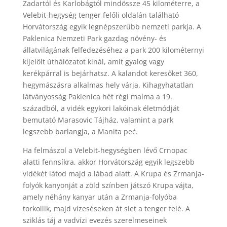
Zadartól és Karlobágtól mindössze 45 kilométerre, a
Velebit-hegység tenger felőli oldalán található
Horvátország egyik legnépszerűbb nemzeti parkja. A
Paklenica Nemzeti Park gazdag növény- és
állatvilágának felfedezéséhez a park 200 kilométernyi
kijelölt úthálózatot kínál, amit gyalog vagy
kerékpárral is bejárhatsz. A kalandot keresőket 360,
hegymászásra alkalmas hely várja. Kihagyhatatlan
látványosság Paklenica hét régi malma a 19.
századból, a vidék egykori lakóinak életmódját
bemutató Marasovic Tájház, valamint a park
legszebb barlangja, a Manita peć.
Ha felmászol a Velebit-hegységben lévő Crnopac
alatti fennsíkra, akkor Horvátország egyik legszebb
vidékét látod majd a lábad alatt. A Krupa és Zrmanja-
folyók kanyonját a zöld színben játszó Krupa vájta,
amely néhány kanyar után a Zrmanja-folyóba
torkollik, majd vízeséseken át siet a tenger felé. A
sziklás táj a vadvízi evezés szerelmeseinek