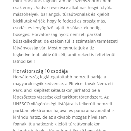
mint Horvátországban, ám déli szomszédunk nem
csak ennyi. Vadvízi evezésre alkalmas hegyi folyók,
mászóhelyek, barlangok, túraútvonalak és kijelölt
bickliutak várják, hogy felfedezd az ország más,
csodás és lenyűgöző tájait. A választék pedig
bőséges: Horvátország nyolc nemzeti parkkal
büszkélkedhet, de ezeken túl is számtalan természeti
látványosság vár. Most megmutatjuk a tíz
legkedveltebb aktív úti célt, amit neked is feltétlenül
látnod kell!
Horvátország 10 csodája
Horvátország leglátogatottabb nemzeti parkja a
magyarok egyik kedvence, a Plitvicei-tavak Nemzeti
Park, ahol kiépített sétautakon járhatod be a
lépcsőzetes vízesésekkel tarkított tórendszert. Az
UNESCO világörökségi listájára is felkerült nemzeti
parkban elektromos hajóval és panorámavonattal is
kirándulhatsz, de az aktívabb mozgás hívei sem
fognak itt unatkozni: kijelölt túraútvonalakon
kalandozhatnak a tórendszert övező hegyekben.