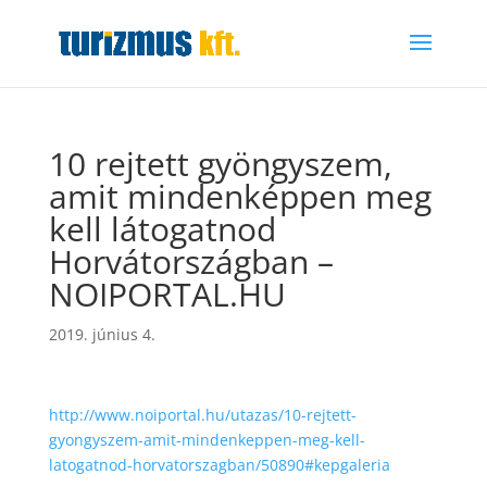
10 rejtett gyöngyszem,
amit mindenképpen meg
kell látogatnod
Horvátországban –
NOIPORTAL.HU
2019. június 4.
http://www.noiportal.hu/utazas/10-rejtett-
gyongyszem-amit-mindenkeppen-meg-kell-
latogatnod-horvatorszagban/50890#kepgaleria