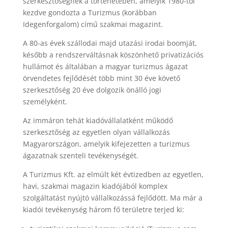
szerkesztőségnek a történetében, amelyik 1980-tól
kezdve gondozta a Turizmus (korábban
Idegenforgalom) című szakmai magazint.
A 80-as évek szállodai majd utazási irodai boomját,
később a rendszerváltásnak köszönhető privatizációs
hullámot és általában a magyar turizmus ágazat
örvendetes fejlődését több mint 30 éve követő
szerkesztőség 20 éve dolgozik önálló jogi
személyként.
Az immáron tehát kiadóvállalatként működő
szerkesztőség az egyetlen olyan vállalkozás
Magyarországon, amelyik kifejezetten a turizmus
ágazatnak szenteli tevékenységét.
A Turizmus Kft. az elmúlt két évtizedben az egyetlen,
havi, szakmai magazin kiadójából komplex
szolgáltatást nyújtó vállalkozássá fejlődött. Ma már a
kiadói tevékenység három fő területre terjed ki: