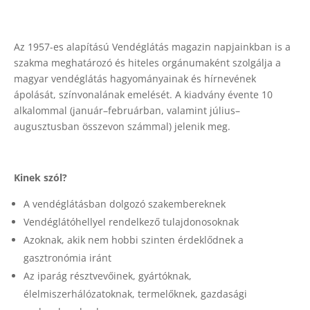
Az 1957-es alapítású Vendéglátás magazin napjainkban is a
szakma meghatározó és hiteles orgánumaként szolgálja a
magyar vendéglátás hagyományainak és hírnevének
ápolását, színvonalának emelését. A kiadvány évente 10
alkalommal (január–februárban, valamint július–
augusztusban összevon számmal) jelenik meg.
Kinek szól?
A vendéglátásban dolgozó szakembereknek
Vendéglátóhellyel rendelkező tulajdonosoknak
Azoknak, akik nem hobbi szinten érdeklődnek a
gasztronómia iránt
Az iparág résztvevőinek, gyártóknak,
élelmiszerhálózatoknak, termelőknek, gazdasági