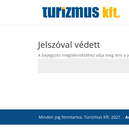
Jelszóval védett
A bejegyzés megtekintéséhez adja meg lent a je
Minden jog fenntartva. Turizmus Kft. 2021. -
A