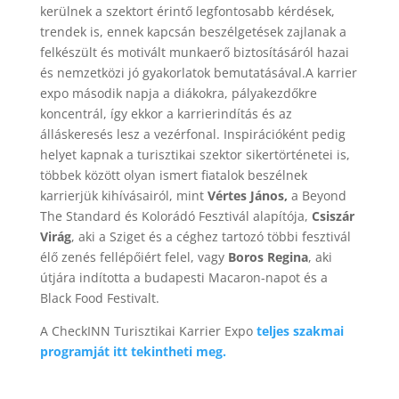
kerülnek a szektort érintő legfontosabb kérdések,
trendek is, ennek kapcsán beszélgetések zajlanak a
felkészült és motivált munkaerő biztosításáról hazai
és nemzetközi jó gyakorlatok bemutatásával.
A karrier
expo második napja a diákokra, pályakezdőkre
koncentrál, így ekkor a karrierindítás és az
álláskeresés lesz a vezérfonal.
Inspirációként pedig
helyet kapnak a turisztikai szektor sikertörténetei is,
többek között olyan ismert fiatalok beszélnek
karrierjük kihívásairól, mint
Vértes János,
a Beyond
The Standard és Kolorádó Fesztivál alapítója,
Csiszár
Virág
, aki a Sziget és a céghez tartozó többi fesztivál
élő zenés fellépőiért felel, vagy
Boros Regina
, aki
útjára indította a budapesti Macaron-napot és a
Black Food Festivalt.
A CheckINN Turisztikai Karrier Expo
teljes szakmai
programját itt tekintheti meg.