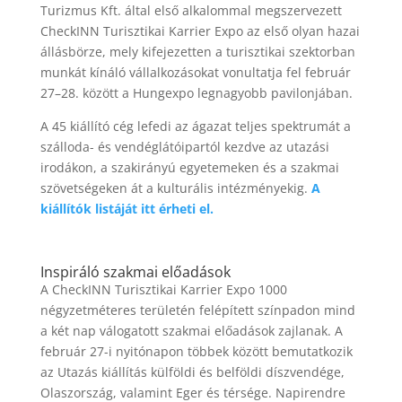
Turizmus Kft. által első alkalommal megszervezett
CheckINN Turisztikai Karrier Expo az első olyan hazai
állásbörze, mely kifejezetten a turisztikai szektorban
munkát kínáló vállalkozásokat vonultatja fel február
27–28. között a Hungexpo legnagyobb pavilonjában.
A 45 kiállító cég lefedi az ágazat teljes spektrumát
a
szálloda- és vendéglátóipartól kezdve az utazási
irodákon, a szakirányú egyetemeken és a szakmai
szövetségeken át a kulturális intézményekig.
A
kiállítók listáját itt érheti el.
Inspiráló szakmai előadások
A CheckINN Turisztikai Karrier Expo 1000
négyzetméteres területén felépített színpadon mind
a két nap válogatott szakmai előadások zajlanak. A
február 27-i nyitónapon többek között bemutatkozik
az Utazás kiállítás külföldi és belföldi díszvendége,
Olaszország, valamint Eger és térsége. Napirendre